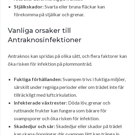
Stjälkskador:
Svarta eller bruna fläckar kan
förekomma på stjälkar och grenar.
Vanliga orsaker till
Antraknosinfektioner
Antraknos kan spridas på olika sätt, och flera faktorer kan
öka risken för infektion på plommonträd.
Fuktiga förhållanden:
Svampen trivs i fuktiga miljöer,
särskilt under regniga perioder eller om trädet inte får
tillräckligt med luftcirkulation.
Infekterade växtrester:
Döda löv, grenar och
ruttnande frukter kan fungera som bärare för
svampsporer och öka risken för infektion.
Skadedjur och sår:
Skadedjur eller skador på trädet
kan skapa öppningar där svampen lätt kan tränga in