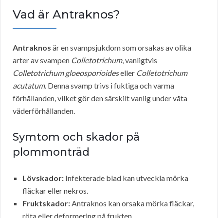
Vad är Antraknos?
Antraknos
är en svampsjukdom som orsakas av olika
arter av svampen
Colletotrichum
, vanligtvis
Colletotrichum gloeosporioides
eller
Colletotrichum
acutatum
. Denna svamp trivs i fuktiga och varma
förhållanden, vilket gör den särskilt vanlig under våta
väderförhållanden.
Symtom och skador på
plommonträd
Lövskador:
Infekterade blad kan utveckla mörka
fläckar eller nekros.
Fruktskador:
Antraknos kan orsaka mörka fläckar,
röta eller deformering på frukten.