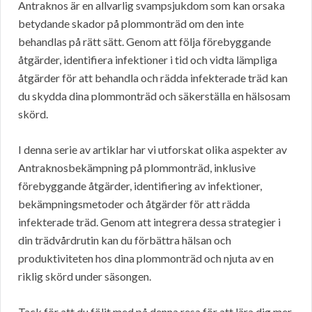
Antraknos är en allvarlig svampsjukdom som kan orsaka
betydande skador på plommonträd om den inte
behandlas på rätt sätt. Genom att följa förebyggande
åtgärder, identifiera infektioner i tid och vidta lämpliga
åtgärder för att behandla och rädda infekterade träd kan
du skydda dina plommonträd och säkerställa en hälsosam
skörd.
I denna serie av artiklar har vi utforskat olika aspekter av
Antraknosbekämpning på plommonträd, inklusive
förebyggande åtgärder, identifiering av infektioner,
bekämpningsmetoder och åtgärder för att rädda
infekterade träd. Genom att integrera dessa strategier i
din trädvårdrutin kan du förbättra hälsan och
produktiviteten hos dina plommonträd och njuta av en
riklig skörd under säsongen.
Tack för att du följt med på denna resa för att lära dig mer